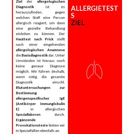
Ziel
der
allergologischen
ALLERGIETEST
Diagnostik
ist es
herauszufinden, gegen
S
welchen Stoff eine Person
ZIEL
allergisch reagiert, um dann
eine gezielte Behandlung
einleiten zu können. Der
Hauttest nach Prick
stellt
nach einer eingehenden
allergologischen Anamnese
die
Basisdiagnostik
dar. Unter
Umständen ist hieraus noch
keine genaue Diagnose
möglich. Wir führen deshalb,
wenn nötig, die gesamte
Diagnostik einschl.
Blutuntersuchungen zur
Bestimmung
allergenspezifischer IgE
(Antikörper Immunglobulin
E)
in allergischen
Speziallaboren
durch.
Ergänzende
Provokationsteste
bieten wir
in Spezialfällen ebenfalls an.