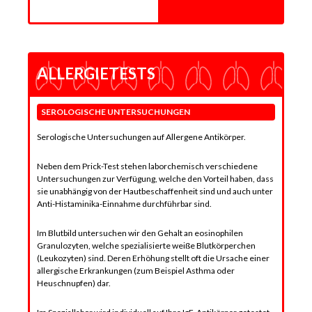
ALLERGIETESTS
SEROLOGISCHE­ UNTERSUCHUNGEN
Serologische Untersuchungen auf Allergene Antikörper.
Neben dem Prick-Test stehen laborchemisch verschiedene
Untersuchungen zur Verfügung, welche den Vorteil haben, dass
sie unabhängig von der Hautbeschaffenheit sind und auch unter
Anti-Histaminika-Einnahme durchführbar sind.
Im Blutbild untersuchen wir den Gehalt an eosinophilen
Granulozyten, welche spezialisierte weiße Blutkörperchen
(Leukozyten) sind. Deren Erhöhung stellt oft die Ursache einer
allergische Erkrankungen (zum Beispiel Asthma oder
Heuschnupfen) dar.