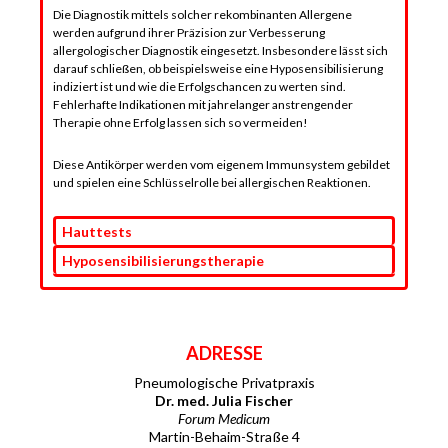
Die Diagnostik mittels solcher rekombinanten Allergene
werden aufgrund ihrer Präzision zur Verbesserung
allergologischer Diagnostik eingesetzt. Insbesondere lässt sich
darauf schließen, ob beispielsweise eine Hyposensibilisierung
indiziert ist und wie die Erfolgschancen zu werten sind.
Fehlerhafte Indikationen mit jahrelanger anstrengender
Therapie ohne Erfolg lassen sich so vermeiden!
Diese Antikörper werden vom eigenem Immunsystem gebildet
und spielen eine Schlüsselrolle bei allergischen Reaktionen.
Hauttests
Hyposensibilisierungs­therapie
ADRESSE
Pneumologische Privatpraxis
Dr. med. Julia Fischer
Forum Medicum
Martin-Behaim-Straße 4