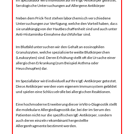
Im Speziallabor wird individuell auf Ihre IgE-Antikörper getestet.
Serologische Untersuchungen auf Allergene Antikörper
Neben dem Prick-Test stehen laborchemisch verschiedene
Untersuchungen zur Verfügung, welche den Vorteil haben, dass
sie unabhängig von der Hautbeschaffenheit sind und auch unter
Anti-Histaminika-Einnahme durchführbar sind.
Im Blutbild untersuchen wir den Gehalt an eosinophilen
Granulozyten, welche spezialisierte weiße Blutkörperchen
(Leukozyten) sind. Deren Erhöhung stellt oft die Ursache einer
allergischen Erkrankung (zum Beispiel Asthma oder
Heuschnupfen) dar.
Im Speziallabor wird individuell auf Ihre IgE-Antikörper getestet.
Diese Antikörper werden vom eigenem Immunsystem gebildet
und spielen eine Schlüsselrolle bei allergischen Reaktionen.
Eine hochmoderne Erweiterung dieser inVitro-Diagnostik stellt
die molekulare Allergiediagnostik dar, bei der im Serum des
Patienten nicht nur die spezifischen IgE-Antikörper, sondern
auch deren einzeln rekombinant hergestellte
Allergenfragmente bestimmt werden.