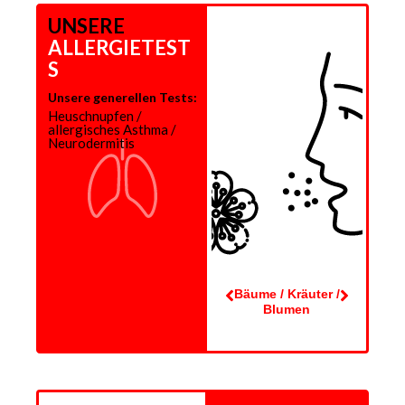
UNSERE
ALLERGIETEST
S
Unsere generellen Tests:
Heuschnupfen /
allergisches Asthma /
Neurodermitis
Nahrungsmittel /
Bäume / Kräuter /
Grä
Konservierungsst
Blumen
offe