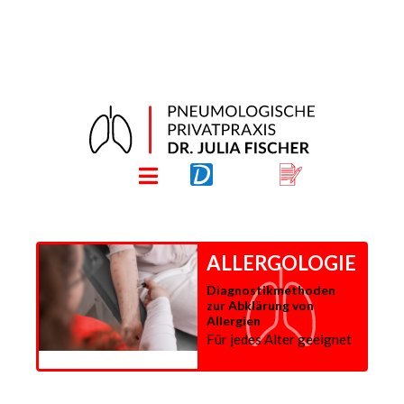
ALLERGOLOGIE
Diagnostikmethoden
zur Abklärung von
Allergien
Für jedes Alter geeignet